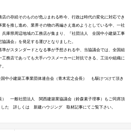
務店の存続そのものが危ぶまれる昨今、行政は時代の変化に対応でき
事業を推し進め、業界その物の再編さえ進めようとしている中、一社
、兵庫県周辺地域の工務店が集まり、『社団法人 全国中小建築工事
宅協議会』を発足する運びとなりました。
基準がスタンダードとなる事が予想される中、当協議会では、全国組
一工務店であっても大手ハウスメーカーに対抗できる、工法や組織に
す。
全国中小建築工事業団体連合会（青木宏之会長） も駆けつけて頂き
長） 一般社団法人 関西建築業協議会（鈴森素子理事）もご同席頂
ました 詳しくは 新建ハウジング 取材記事にてご覧下さい。